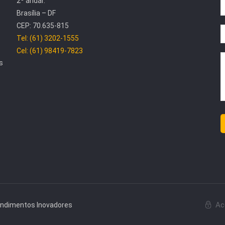
2º andar.
Brasília – DF
CEP: 70.635-815
Tel: (61) 3202-1555
Cel: (61) 98419-7823
s
Ac
endimentos Inovadores