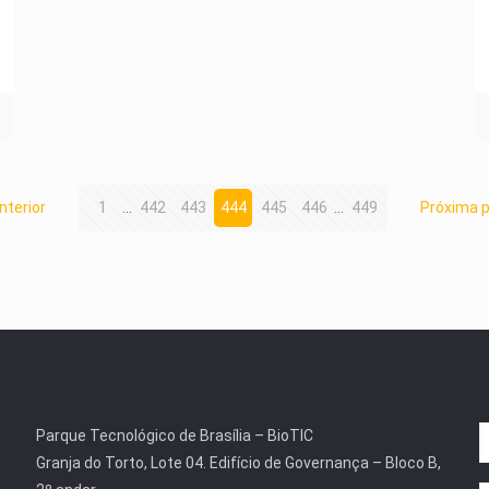
nterior
1
...
442
443
444
445
446
...
449
Próxima 
Parque Tecnológico de Brasília – BioTIC
Granja do Torto, Lote 04. Edifício de Governança – Bloco B,