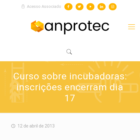
Acesso Associado
Curso sobre incubadoras:
inscrições encerram dia
17
12 de abril de 2013