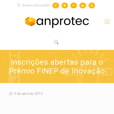
Acesso Associado
Inscrições abertas para o
Prêmio FINEP de Inovação
9 de abril de 2013