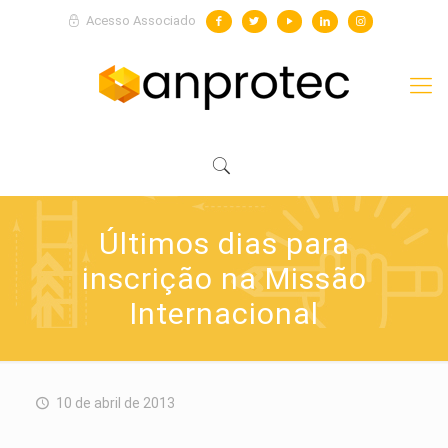
Acesso Associado
Últimos dias para
inscrição na Missão
Internacional
10 de abril de 2013