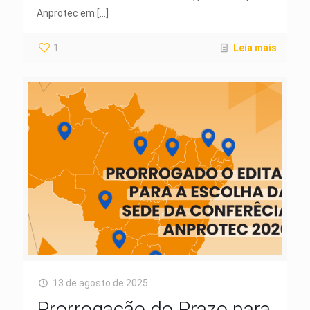
Anprotec em
[…]
1
Leia mais
13 de agosto de 2025
Prorrogação do Prazo para