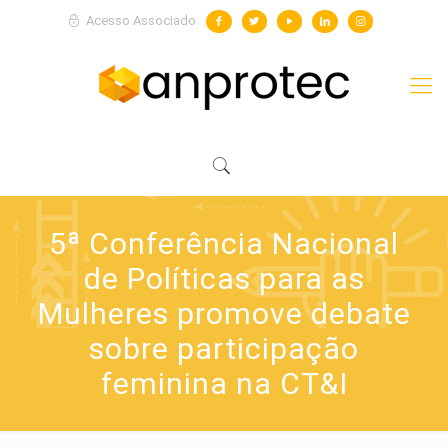
Acesso Associado
5ª Conferência Nacional
de Políticas para as
Mulheres promove debate
sobre participação
feminina na CT&I