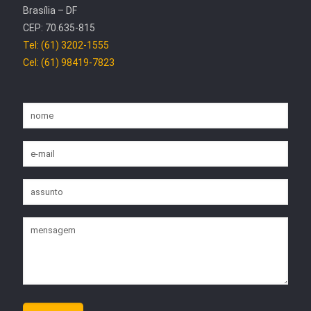
Brasília – DF
CEP: 70.635-815
Tel: (61) 3202-1555
Cel: (61) 98419-7823