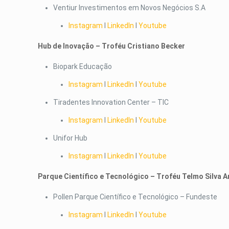
Ventiur Investimentos em Novos Negócios S.A
Instagram
I
LinkedIn
I
Youtube
Hub de Inovação – Troféu Cristiano Becker
Biopark Educação
Instagram
I
LinkedIn
I
Youtube
Tiradentes Innovation Center – TIC
Instagram
I
LinkedIn
I
Youtube
Unifor Hub
Instagram
I
LinkedIn
I
Youtube
Parque Científico e Tecnológico – Troféu Telmo Silva A
Pollen Parque Científico e Tecnológico – Fundeste
Instagram
I
LinkedIn
I
Youtube