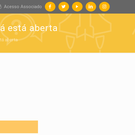
Acesso Associado
á está aberta
tá aberta