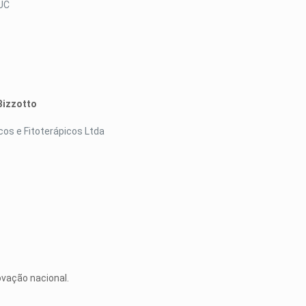
PUC
Bizzotto
os e Fitoterápicos Ltda
ovação nacional.