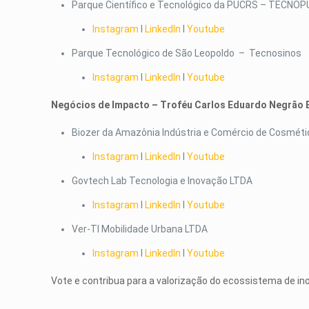
Parque Científico e Tecnológico da PUCRS – TECNO
Instagram
I
LinkedIn
I
Youtube
Parque Tecnológico de São Leopoldo – Tecnosinos
Instagram
I
LinkedIn
I
Youtube
Negócios de Impacto – Troféu Carlos Eduardo Negrão 
Biozer da Amazônia Indústria e Comércio de Cosmétic
Instagram
I
LinkedIn
I
Youtube
Govtech Lab Tecnologia e Inovação LTDA
Instagram
I
LinkedIn
I
Youtube
Ver-TI Mobilidade Urbana LTDA
Instagram
I
LinkedIn
I
Youtube
Vote e contribua para a valorização do ecossistema de in