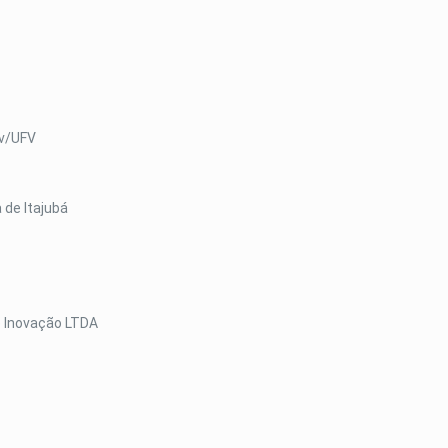
ev/UFV
 de Itajubá
e Inovação LTDA