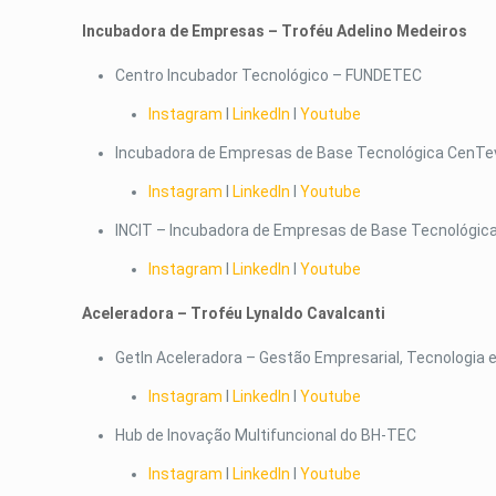
Incubadora de Empresas – Troféu Adelino Medeiros
Centro Incubador Tecnológico – FUNDETEC
Instagram
I
LinkedIn
I
Youtube
Incubadora de Empresas de Base Tecnológica CenT
Instagram
I
LinkedIn
I
Youtube
INCIT – Incubadora de Empresas de Base Tecnológica
Instagram
I
LinkedIn
I
Youtube
Aceleradora – Troféu Lynaldo Cavalcanti
GetIn Aceleradora – Gestão Empresarial, Tecnologia 
Instagram
I
LinkedIn
I
Youtube
Hub de Inovação Multifuncional do BH-TEC
Instagram
I
LinkedIn
I
Youtube