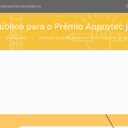
endimentos Inovadores
úblico para o Prêmio Anprotec j
Destaques
Votação do público para o Prêmio Anprotec já es