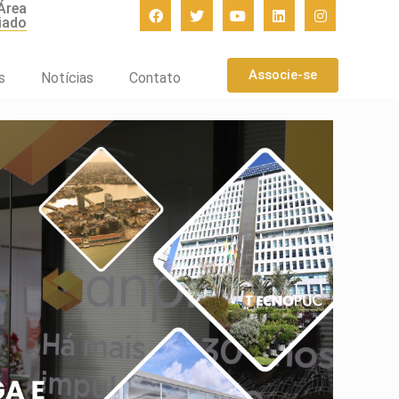
Área
iado
Associe-se
s
Notícias
Contato