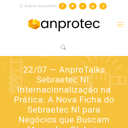
Acesso Associado
22/07 — AnproTalks
Sebraetec NI:
Internacionalização na
Prática: A Nova Ficha do
Sebraetec NI para
Negócios que Buscam