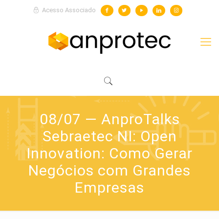
Acesso Associado
08/07 — AnproTalks
Sebraetec NI: Open
Innovation: Como Gerar
Negócios com Grandes
Empresas