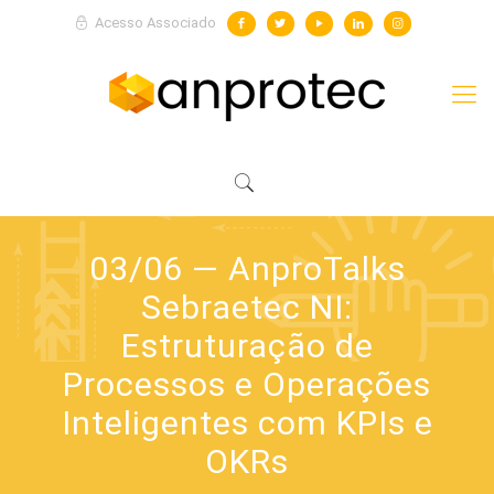
Acesso Associado
03/06 — AnproTalks
Sebraetec NI:
Estruturação de
Processos e Operações
Inteligentes com KPIs e
OKRs