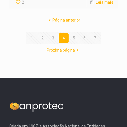
2
Leia mais
Página anterior
1
2
3
4
5
6
7
Próxima página
Criada em 1987, a Associação Nacional de Entidades