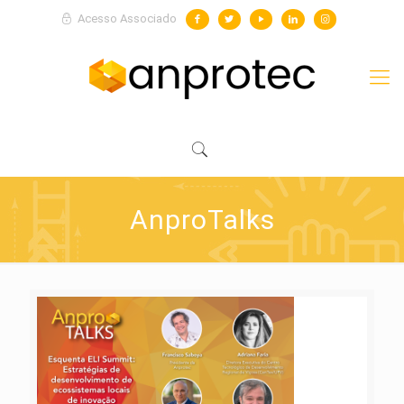
Acesso Associado
AnproTalks