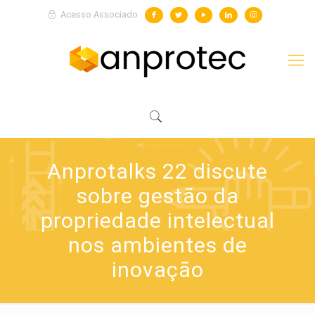
Acesso Associado
Anprotalks 22 discute
sobre gestão da
propriedade intelectual
nos ambientes de
inovação