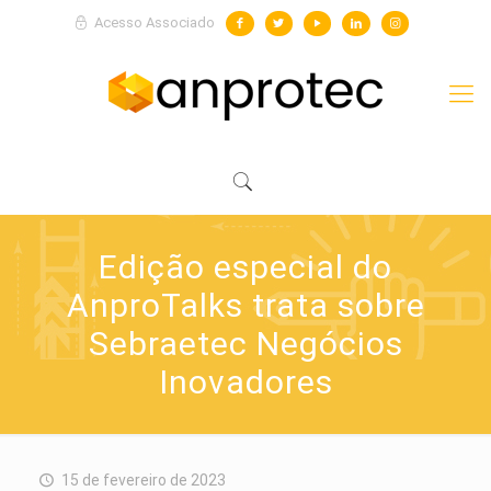
Acesso Associado
Edição especial do
AnproTalks trata sobre
Sebraetec Negócios
Inovadores
15 de fevereiro de 2023