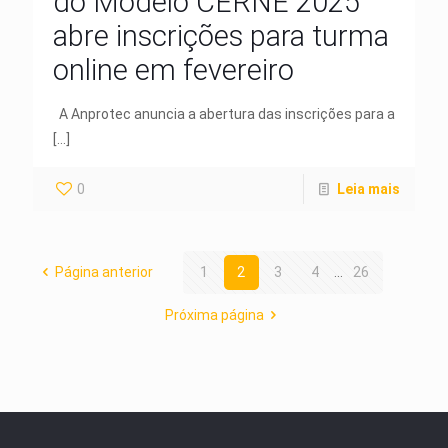
do Modelo CERNE 2025
abre inscrições para turma
online em fevereiro
A Anprotec anuncia a abertura das inscrições para a
[…]
0
Leia mais
Página anterior
1
2
3
4
...
26
Próxima página