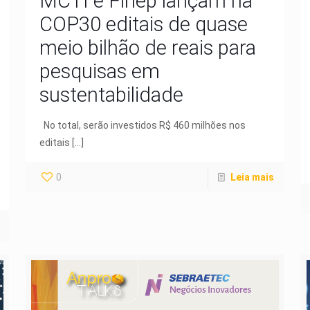
MCTI e Finep lançam na
COP30 editais de quase
meio bilhão de reais para
pesquisas em
sustentabilidade
No total, serão investidos R$ 460 milhões nos
editais
[…]
0
Leia mais