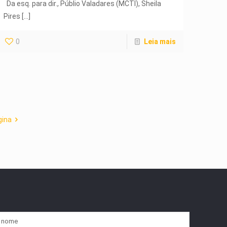
Da esq. para dir., Públio Valadares (MCTI), Sheila
Pires
[…]
0
Leia mais
gina