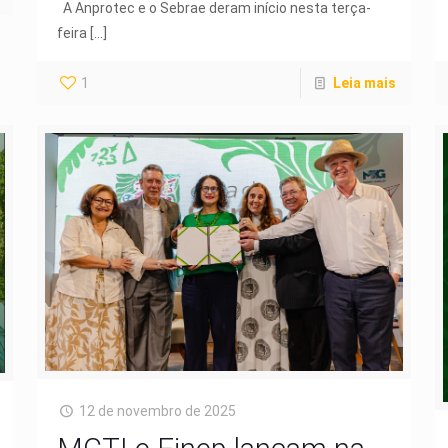
A Anprotec e o Sebrae deram início nesta terça-
feira
[…]
1
Leia mais
12 de novembro de 2025