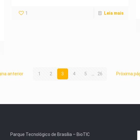
1
Leia mais
ina anterior
1
2
3
4
5
...
26
Próxima pá
Parque Tecnológico de Brasília – BioTIC