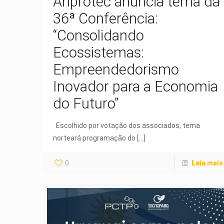
Anprotec anuncia tema da
36ª Conferência:
“Consolidando
Ecossistemas:
Empreendedorismo
Inovador para a Economia
do Futuro”
Escolhido por votação dos associados, tema
norteará programação do
[…]
0
Leia mais