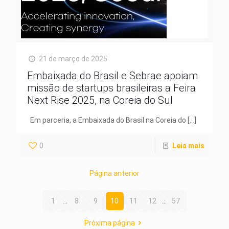
21 de março de 2025
Embaixada do Brasil e Sebrae apoiam
missão de startups brasileiras a Feira
Next Rise 2025, na Coreia do Sul
Em parceria, a Embaixada do Brasil na Coreia do
[…]
0
Leia mais
Página anterior
1
...
8
9
10
11
12
...
57
Próxima página