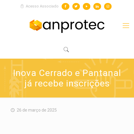
Acesso Associado
Inova Cerrado e Pantanal
já recebe inscrições
26 de março de 2025