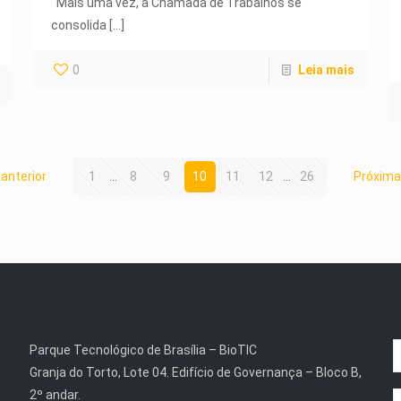
Mais uma vez, a Chamada de Trabalhos se
consolida
[…]
0
Leia mais
anterior
1
...
8
9
10
11
12
...
26
Próxima
Parque Tecnológico de Brasília – BioTIC
Granja do Torto, Lote 04. Edifício de Governança – Bloco B,
2º andar.