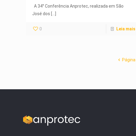
A 34° Conferência Anprotec, realizada em São
José dos
[…]
0
Leia mais
Página 