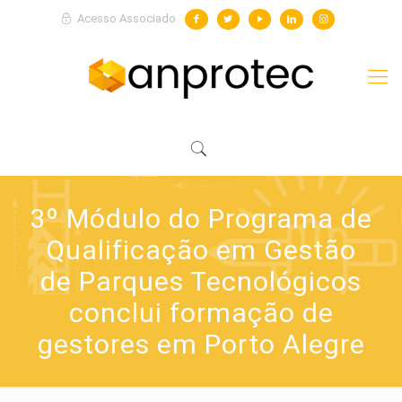
Acesso Associado
3º Módulo do Programa de
Qualificação em Gestão
de Parques Tecnológicos
conclui formação de
gestores em Porto Alegre