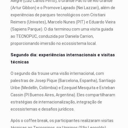
Alegre (Luiz Carlos Pinto), o Grande Pacto de Rio Grande
(Artur Gibbon) e o Promove Lajeado (Nei Lazzari), além de
experiências de parques tecnológicos com Cristiani
Reimers (Univates), Marcelo Nunes (PIT) e Eduardo Vieira
(Sapiens Parque). O dia terminou com uma visita guiada
ao TECNOPUC, conduzida por Daniela Carrion,
proporcionando imersão no ecossistema local.
Segundo dia: experiências internacionais e visitas
técnicas
O segundo dia trouxe uma visão internacional, com
palestras de Josep Pique (Barcelona, Espanha), Santiago
Uribe (Medellín, Colômbia) e Ezequiel Mesquita e Esteban
Cassin (PI Buenos Aires, Argentina). Eles compartilharam
estratégias de internacionalização, integração de
ecossistemas e desafios jurídicos.
Após o coffee break, os participantes realizaram visitas
técnicas ao Tecnosinos, na Unisinos (São Leopoldo),