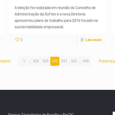
A eleição foi realizada em reunião do Conselho de
Administração da Softex e a nova Diretoria
apresentou plano de trabalho para 2016 focado na
sustentabilidade empresarial.
0
Leia mais
nterior
1
...
328
329
330
331
332
...
449
Próxima 
Parque Tecnológico de Brasília – BioTIC