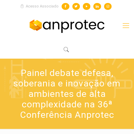
Acesso Associado
Painel debate defesa,
soberania e inovação em
ambientes de alta
complexidade na 36ª
Conferência Anprotec