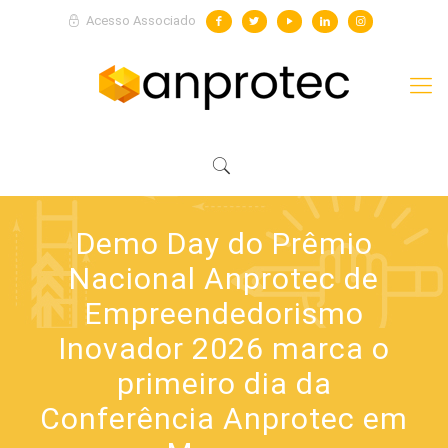
Acesso Associado
Demo Day do Prêmio
Nacional Anprotec de
Empreendedorismo
Inovador 2026 marca o
primeiro dia da
Conferência Anprotec em