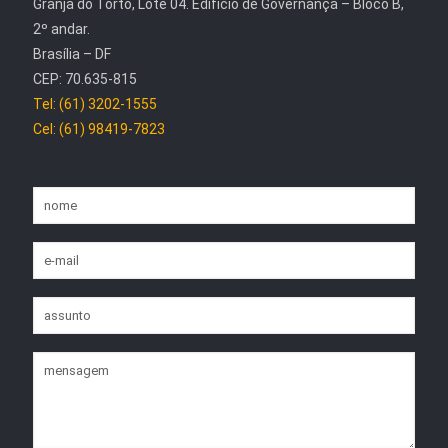
Granja do Torto, Lote 04. Edifício de Governança – Bloco B,
2º andar.
Brasília – DF
CEP: 70.635-815
Tel: (61) 3202-1555
Cel: (61) 98419-7823