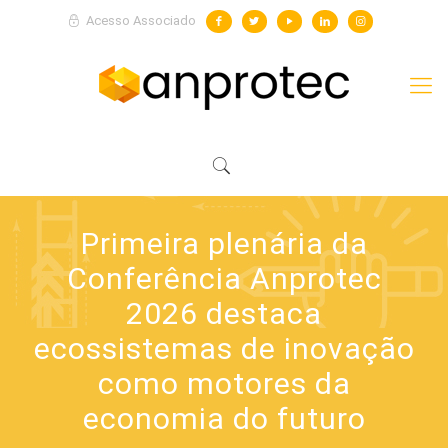
Acesso Associado
Primeira plenária da
Conferência Anprotec
2026 destaca
ecossistemas de inovação
como motores da
economia do futuro