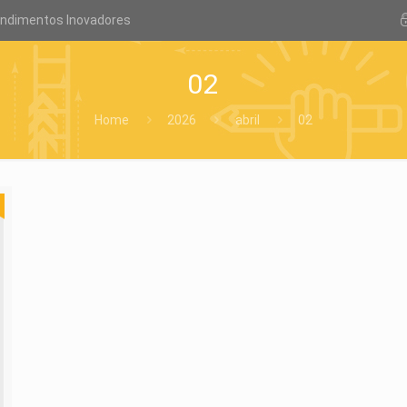
endimentos Inovadores
02
Home
2026
abril
02