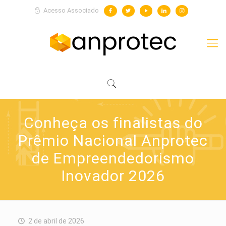
Acesso Associado
Conheça os finalistas do
Prêmio Nacional Anprotec
de Empreendedorismo
Inovador 2026
2 de abril de 2026