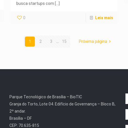
busca startups com
[…]
0
Leia mais
1
2
3
...
15
Próxima página
Parque Tecnológico de Brasília – BioTIC
Granja do Torto, Lote 04. Edifício de Governança – Bloco B,
2º andar.
Brasília – DF
CEP: 70.635-815