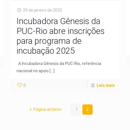
29 de janeiro de 2025
Incubadora Gênesis da
PUC-Rio abre inscrições
para programa de
incubação 2025
A Incubadora Gênesis da PUC-Rio, referência
nacional no apoio
[…]
0
Leia mais
Página anterior
1
2