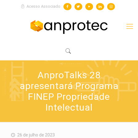
Acesso Associado
AnproTalks 28
apresentará Programa
FINEP Propriedade
Intelectual
26 de julho de 2023