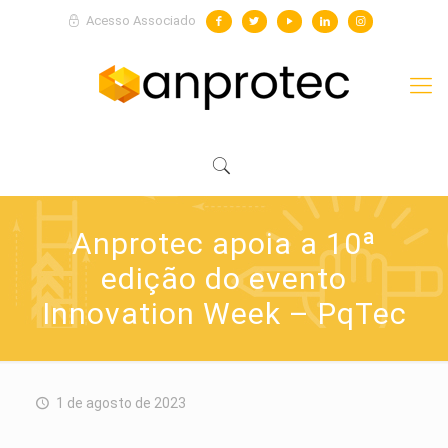
Acesso Associado
Anprotec apoia a 10ª
edição do evento
Innovation Week – PqTec
1 de agosto de 2023