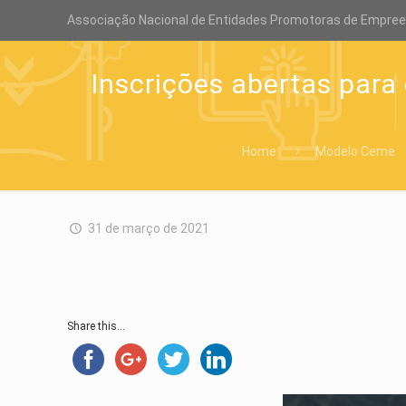
Associação Nacional de Entidades Promotoras de Empre
Inscrições abertas para
Home
Modelo Cerne
31 de março de 2021
Share this...