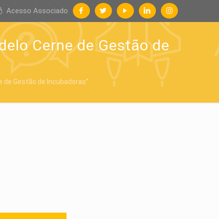
Acesso Associado
odelo Cerne de Gestão de
e de Gestão de Incubadoras”