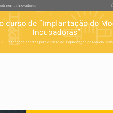
endimentos Inovadores
 o curso de “Implantação do M
Incubadoras”
Inscrições abertas para o curso de “Implantação do Modelo Cern