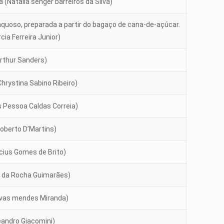
 (Natalia senger barreiros da Silva)
quoso, preparada a partir do bagaço de cana-de-açúcar.
cia Ferreira Junior)
rthur Sanders)
Chrystina Sabino Ribeiro)
s Pessoa Caldas Correia)
Roberto D’Martins)
cius Gomes de Brito)
s da Rocha Guimarães)
ivas mendes Miranda)
andro Giacomini)