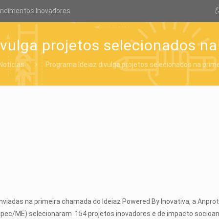
endimentos Inovadores
ivulga projetos selecionados n
Notícias
Programa Ideiaz divulga projetos selecionados na pri
viadas na primeira chamada do Ideiaz Powered By Inovativa, a Anprote
ec/ME) selecionaram 154 projetos inovadores e de impacto socioambie