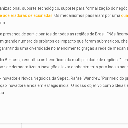
ganizacional, suporte tecnológico, suporte para formalização do negó
e aceleradoras selecionadas.
Os mecanismos passaram por uma
qua
ma.
a presença de participantes de todas as regiões do Brasil. “Nós ficamo
um grande número de projetos de impacto que foram submetidos, cheg
, garantindo uma diversidade no atendimento graças à rede de mecanis
 Bertussi, ressaltou os benefícios da multiplicidade de regiões. “Ter
apaz de democratizar a inovação e levar conhecimento para locais aon
Inovador e Novos Negócios da Sepec, Rafael Wandrey, “Por meio do
ão inovadora ainda em estágio inicial. O nosso objetivo com o Ideia
ca.