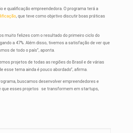
cio e qualificação empreendedora. O programa terá a
lificação
, que teve como objetivo discutir boas práticas
s muito felizes com o resultado do primeiro ciclo do
ando a 47%. Além disso, tivemos a satisfação de ver que
mos de todo o país”, aponta.
emos projetos de todas as regiões do Brasil e de várias
de esse tema ainda é pouco abordado”, afirma.
 programa, buscamos desenvolver empreendedores e
z é que esses projetos se transformem em startups,