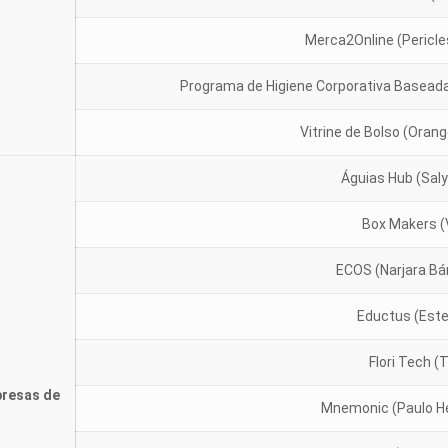
Merca2Online (Pericle
Programa de Higiene Corporativa Basead
Vitrine de Bolso (Ora
Águias Hub (Sal
Box Makers (
ECOS (Narjara Bár
Eductus (Este
Flori Tech (
presas de
Mnemonic (Paulo He