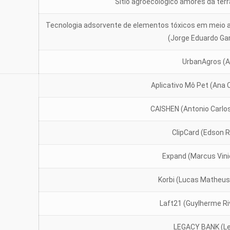
Sitio agroecologico amores da terra
Tecnologia adsorvente de elementos tóxicos em meio a
(Jorge Eduardo Gar
UrbanAgros (A
Aplicativo Mô Pet (Ana 
CAISHEN (Antonio Carlo
ClipCard (Edson 
Expand (Marcus Vini
Korbi (Lucas Matheu
Laft21 (Guylherme R
LEGACY BANK (Le