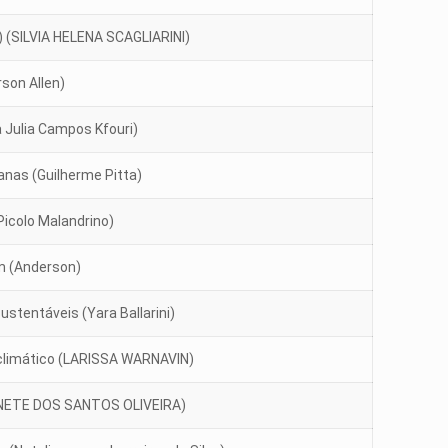
) (SILVIA HELENA SCAGLIARINI)
rson Allen)
 Julia Campos Kfouri)
anas (Guilherme Pitta)
 Picolo Malandrino)
m (Anderson)
stentáveis (Yara Ballarini)
climático (LARISSA WARNAVIN)
INETE DOS SANTOS OLIVEIRA)