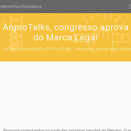
endimentos Inovadores
AnproTalks, congresso aprova 
do Marco Legal
Conforme antecipado em AnproTalks, congresso aprova urgência pa
Proposta poderá entrar na pauta das próximas sessões do Plenário. O ass