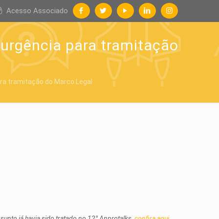
Acesso Associado
urgência para tramitação
ra tramitação do Marco Legal
unto já havia sido tratado no 12° Anprotalks,
confira aqui