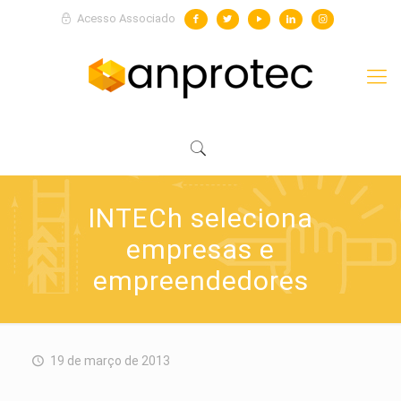
Acesso Associado
INTECh seleciona
empresas e
empreendedores
19 de março de 2013