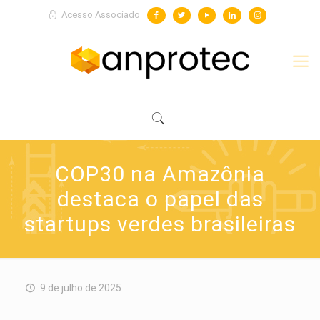
Acesso Associado
COP30 na Amazônia
destaca o papel das
startups verdes brasileiras
9 de julho de 2025