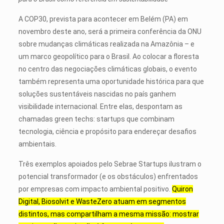
A COP30, prevista para acontecer em Belém (PA) em
novembro deste ano, será a primeira conferência da ONU
sobre mudanças climáticas realizada na Amazônia – e
um marco geopolítico para o Brasil. Ao colocar a floresta
no centro das negociações climáticas globais, o evento
também representa uma oportunidade histórica para que
soluções sustentáveis nascidas no país ganhem
visibilidade internacional. Entre elas, despontam as
chamadas green techs: startups que combinam
tecnologia, ciência e propósito para endereçar desafios
ambientais.
Três exemplos apoiados pelo Sebrae Startups ilustram o
potencial transformador (e os obstáculos) enfrentados
por empresas com impacto ambiental positivo.
Quiron
Digital, Biosolvit e WasteZero atuam em segmentos
distintos, mas compartilham a mesma missão: mostrar