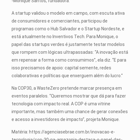
-Monique Santos, fundadora.
A startup validou o modelo em campo, com escuta ativa
de consumidores e comerciantes, participou de
programas como o Hub Salvador e o Startup Nordeste, e
está atualmente no Inventivos Tech. Para Monique, o
papel das startups verdes é justamente testar modelos
que rompem com lógicas ultrapassadas: “A inovação está
em repensar a forma como consumimos”, ela diz. “E para
isso precisamos de apoio: capital semente, redes
colaborativas e políticas que enxerguem além do lucro.”
Na COP30, a WasteZero pretende marcar presença em
eventos paralelos. “Queremos mostrar que dá para fazer
tecnologia com impacto real. A COP é uma vitrine
importante, mas também uma chance de gerar conexões
e acesso a investidores de impacto”, projeta Monique.
Matéria: https://agenciasebrae.com.br/inovacao-e-
tecnologia/cop-30-na-amazonia-destaca-o-papel-das-