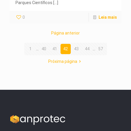
Parques Científicos
[…]
0
Leia mais
Página anterior
1
...
40
41
42
43
44
...
57
Próxima página