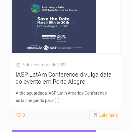
6 de dezembro de 2023
IASP LatAm Conference divulga data
do evento em Porto Alegre
A tão aguardada IASP Latin America Conference
está chegando para
[…]
0
Leia mais