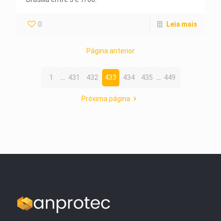
0
Leia mais
Página anterior
1
...
431
432
433
434
435
...
449
Próxima página