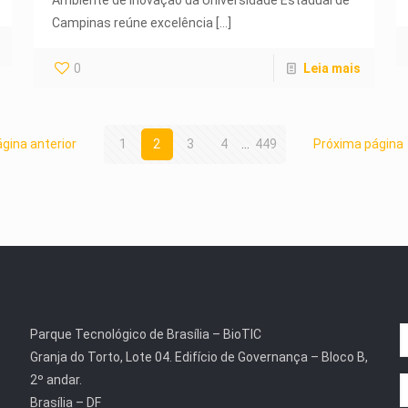
Ambiente de inovação da Universidade Estadual de
Campinas reúne excelência
[…]
0
Leia mais
gina anterior
1
2
3
4
...
449
Próxima página
Parque Tecnológico de Brasília – BioTIC
Granja do Torto, Lote 04. Edifício de Governança – Bloco B,
2º andar.
Brasília – DF