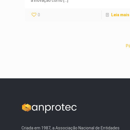
a inovação como
[…]
0
Leia mais
Pá
Criada em 1987, a Associação Nacional de Entidades