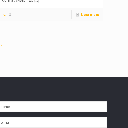
com a ANBIOTEC
[…]
0
Leia mais