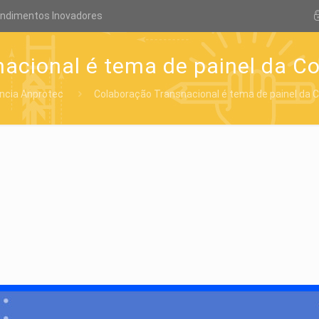
endimentos Inovadores
acional é tema de painel da C
ncia Anprotec
Colaboração Transnacional é tema de painel da 