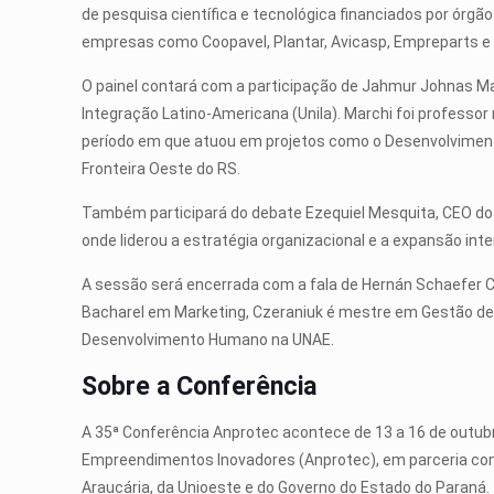
de pesquisa científica e tecnológica financiados por órg
empresas como Coopavel, Plantar, Avicasp, Empreparts e 
O painel contará com a participação de Jahmur Johnas Ma
Integração Latino-Americana (Unila). Marchi foi professo
período em que atuou em projetos como o Desenvolviment
Fronteira Oeste do RS.
Também participará do debate Ezequiel Mesquita, CEO do
onde liderou a estratégia organizacional e a expansão inter
A sessão será encerrada com a fala de Hernán Schaefer 
Bacharel em Marketing, Czeraniuk é mestre em Gestão de
Desenvolvimento Humano na UNAE.
Sobre a Conferência
A 35ª Conferência Anprotec acontece de 13 a 16 de outubr
Empreendimentos Inovadores (Anprotec), em parceria com
Araucária, da Unioeste e do Governo do Estado do Paraná.