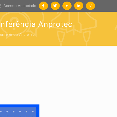
Acesso Associado
onferência Anprotec
Conferência Anprotec