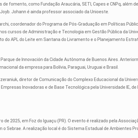
ãos de fomento, como Fundação Araucária, SETI, Capes e CNPq, além d
Joyb. Johann é ainda professor associado da Unioeste.
rchi, coordenador do Programa de Pós-Graduação em Políticas Públic
r nos cursos de Administração e Tecnologia em Gestão Pública da Uni
o do APL do Leite em Santana do Livramento e o Planejamento Estra
 Parque de Innovación da Cidade Autônoma de Buenos Aires. Anterior
nacional da empresa para Bolívia, Paraguai, Uruguai e Brasil.
Czeraniuk, diretor de Comunicação do Complexo Educacional da Unive
 Empresas Inovadoras e de Base Tecnológica pela Universidade IE, d
o de 2025, em Foz do Iguaçu (PR). O evento é realizado pela Associa
 o Sebrae. A realização local é do Sistema Estadual de Ambientes P