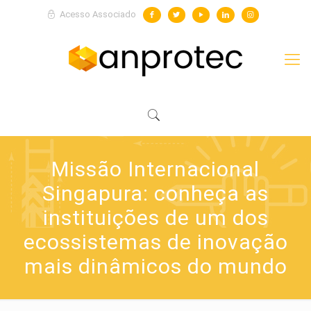
Acesso Associado
Missão Internacional
Singapura: conheça as
instituições de um dos
ecossistemas de inovação
mais dinâmicos do mundo