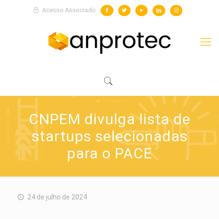
Acesso Associado
CNPEM divulga lista de
startups selecionadas
para o PACE
24 de julho de 2024