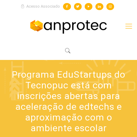
Acesso Associado
Programa EduStartups do
Tecnopuc está com
inscrições abertas para
aceleração de edtechs e
aproximação com o
ambiente escolar