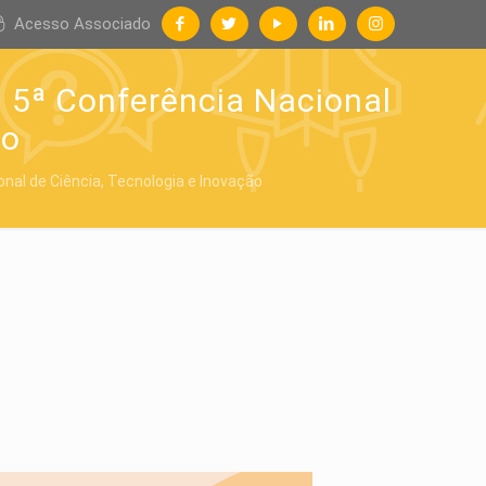
Acesso Associado
 5ª Conferência Nacional
ão
nal de Ciência, Tecnologia e Inovação