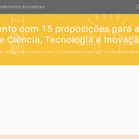
endimentos Inovadores
nto com 15 proposições para a
e Ciência, Tecnologia e Inovaç
c divulga documento com 15 proposições para a 5ª Conferência Nacio