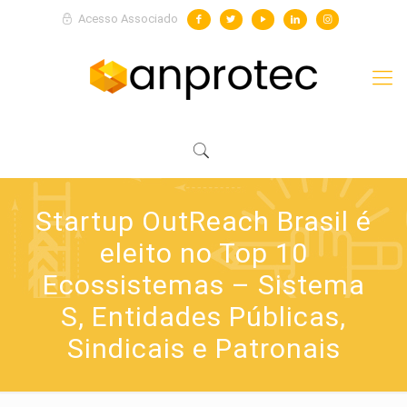
Acesso Associado
Startup OutReach Brasil é
eleito no Top 10
Ecossistemas – Sistema
S, Entidades Públicas,
Sindicais e Patronais