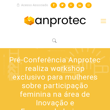
Acesso Associado
Pré-Conferência Anprotec
realiza workshop
exclusivo para mulheres
sobre participação
feminina na área de
Inovação e