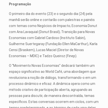
Programação
O primeiro dia do evento (23) e o segundo dia (24) pela
manhã serão online e contarão com palestras e painéis
com temas como Negócios de Impacto; Economia Donut
com Ana Lavaquial (Donut Brasil); Transição para Novas
Economias com Gabriel Cardoso (Instituto Sabin),
Guilherme Suertegaray (Fundação Ellen MaCarthur), Karla
Censi (Braskem), Lucas Maciel (Diretor de Novas
Economias – MDIC) e Tadzo Queiroz (Finep).
O “Movimento Novas Economias” dedicará também um
espaço significativo ao World Café, uma abordagem que
revoluciona a noção de diálogo, transformando-o em um
processo dinâmico e eficaz. A dinâmica opera como um
método criativo de participação aberta, agrupando as
pessoas para discutir, de maneira descontraída, temas
específicos. Estas conversas ocorrem em ciclos, com um
tempo predeterminado, e ao término de cada uma delas,