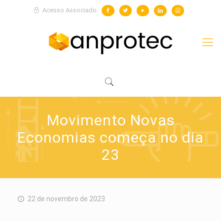
Acesso Associado
Movimento Novas
Economias começa no dia
23
22 de novembro de 2023