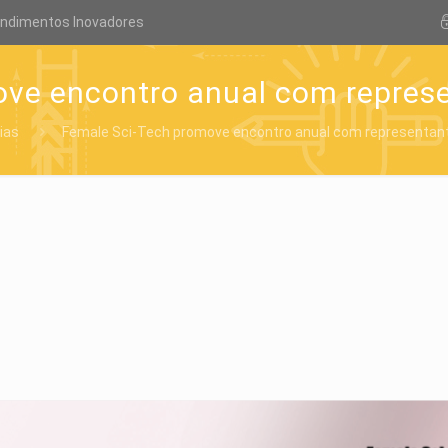
endimentos Inovadores
ve encontro anual com represe
ias
Female Sci-Tech promove encontro anual com representant