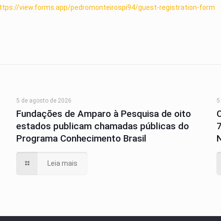
ttps://view.forms.app/pedromonteirospi94/guest-registration-form
5 de agosto de 2026
5
Fundações de Amparo à Pesquisa de oito
estados publicam chamadas públicas do
Programa Conhecimento Brasil
N
Leia mais