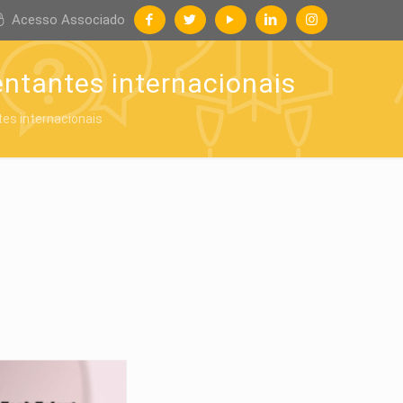
Acesso Associado
ntantes internacionais
es internacionais