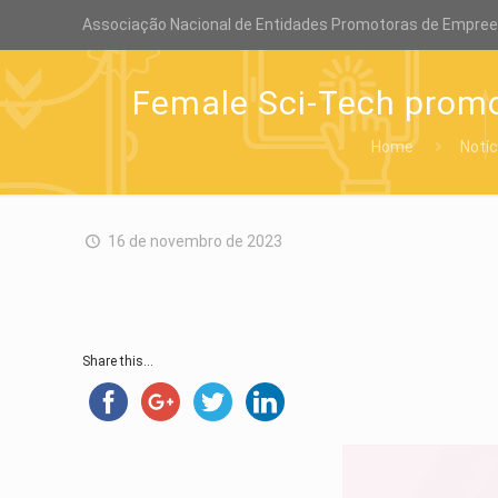
Associação Nacional de Entidades Promotoras de Empre
Female Sci-Tech promo
Home
Notíc
16 de novembro de 2023
Share this...