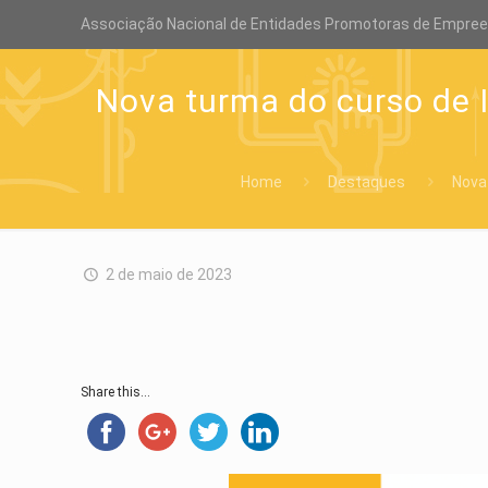
Associação Nacional de Entidades Promotoras de Empre
Nova turma do curso de 
Home
Destaques
Nova
2 de maio de 2023
Share this...