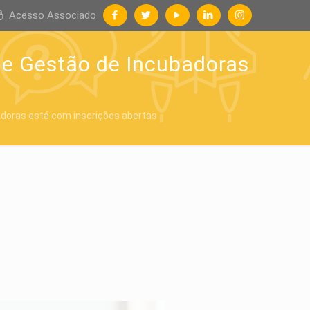
Acesso Associado
de Gestão de Incubadoras
adoras está com inscrições abertas