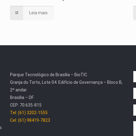
Leia mais
Parque Tecnológico de Brasília – BioTIC
Granja do Torto, Lote 04. Edifício de Governança – Bloco B,
2º andar.
Brasília – DF
CEP: 70.635-815
Tel: (61) 3202-1555
Cel: (61) 98419-7823
s