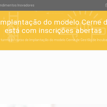
endimentos Inovadores
Implantação do modelo Cerne 
está com inscrições abertas
 turma do curso de Implantação do modelo Cerne de Gestão de Incub